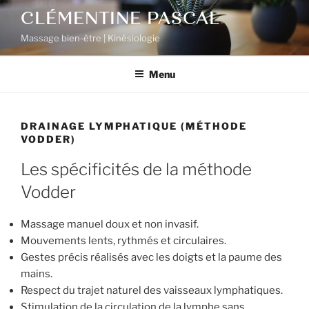
Aller
CLÉMENTINE PASCAL
au
Massage bien-être | Kinésiologie
contenu
principal
Menu
DRAINAGE LYMPHATIQUE (MÉTHODE
VODDER)
Les spécificités de la méthode
Vodder
Massage manuel doux et non invasif.
Mouvements lents, rythmés et circulaires.
Gestes précis réalisés avec les doigts et la paume des
mains.
Respect du trajet naturel des vaisseaux lymphatiques.
Stimulation de la circulation de la lymphe sans